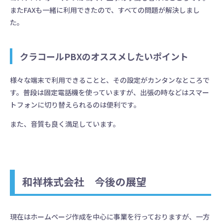
またFAXも一緒に利用できたので、すべての問題が解決しまし
た。
クラコールPBXのオススメしたいポイント
様々な端末で利用できることと、その設定がカンタンなところで
電話、メール、SNSなどの問い合わせ、
す。普段は固定電話機を使っていますが、出張の時などはスマー
１つの画面で対応
トフォンに切り替えられるのは便利です。
また、音質も良く満足しています。
15日間無料トライアル
資料請求／お問い合わせ
和祥株式会社 今後の展望
現在はホームページ作成を中心に事業を行っておりますが、一方