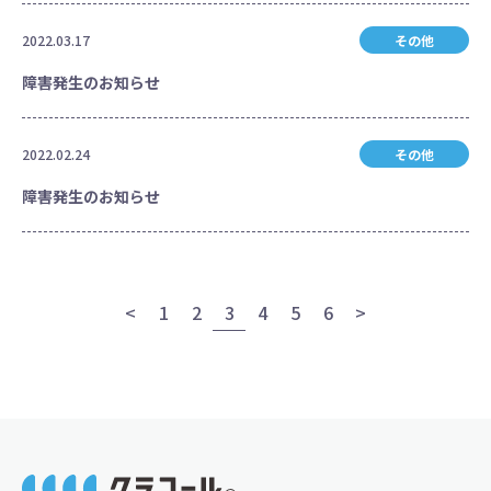
2022.03.17
その他
障害発生のお知らせ
2022.02.24
その他
障害発生のお知らせ
投
<
1
2
3
4
5
6
>
稿
ナ
ビ
ゲ