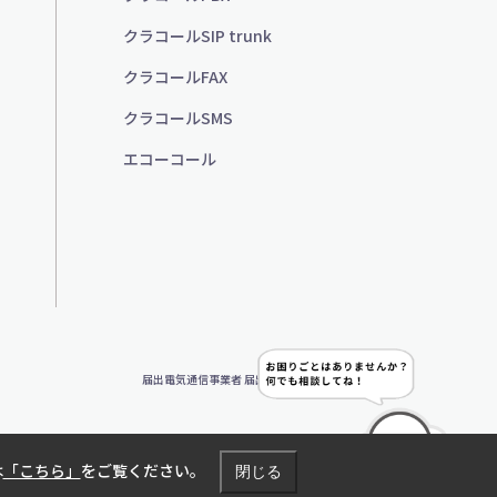
クラコールSIP trunk
クラコールFAX
クラコールSMS
エコーコール
届出電気通信事業者 届出番号：A-25-13494
は
「こちら」
をご覧ください。
閉じる