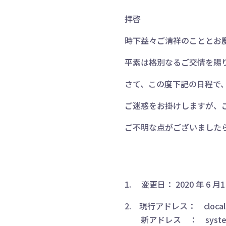
拝啓
時下益々ご清祥のこととお
平素は格別なるご交情を賜
さて、この度下記の日程で
ご迷惑をお掛けしますが、
ご不明な点がございました
1. 変更日： 2020 年 6 月
2. 現行アドレス：
cloca
新アドレス ：
syste