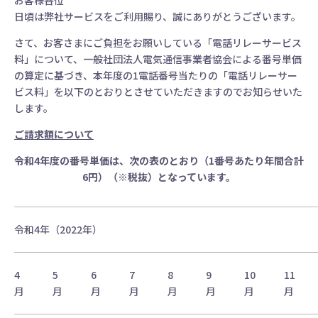
お客様各位
日頃は弊社サービスをご利用賜り、誠にありがとうございます。
さて、お客さまにご負担をお願いしている「電話リレーサービス
料」について、一般社団法人電気通信事業者協会による番号単価
の算定に基づき、本年度の1電話番号当たりの「電話リレーサー
ビス料」を以下のとおりとさせていただきますのでお知らせいた
します。
ご請求額について
令和4年度の番号単価は、次の表のとおり（1番号あたり年間合計
6円）（※税抜）となっています。
令和4年（2022年）
4
5
6
7
8
9
10
11
月
月
月
月
月
月
月
月