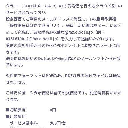
クラコールFAXはメールにてFAXの受送信を行えるクラウド型FAX
サービスとなっており、
設定画面でご利用のメールアドレスを登録し、FAX番号取得後
（既存番号は利用できません）、送信したい書類をメールに添付
※して宛先に、お相手先FAX番号@fax.clocall.jp（例：
0361610012@fax.clocall.jp
）を入力して送信いただけます。
受信の際も相手からのFAXがPDFファイルに変換されメールに届
きます。
送受信はお使いのOutlookやGmailなどのメールソフトから直接
行います。
※対応フォーマットはPDFのみ、PDF以外の添付ファイルは送信
されません。
ご利用料金 ※表示価格は全て税抜価格です。別途消費税がかか
ります。
■初期費用 0円
■月額費用
サービス基本料 980円/台