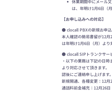
休業期間中にメール又
は、年明け1月6日（
【お申し込みへの対応】
● clocall PBXの新規お申
本人確認の簡易書留が12月
は年明け1月6日（月）より
● clocall SIPトラン
・以下の業務は下記の日時
より対応させて頂きます。
認後にご連絡申し上げます
新規開通、各種変更：12月
通話料前金補充：12月26