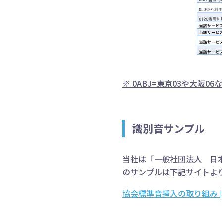
※ 0ABJ=東京03や大阪0
識別音サンプル
当社は「一般社団法人 日
のサンプルは下記サイトよ
協会標準音挿入の取り組み |