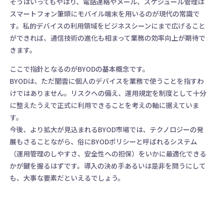
そうはいってもやはり、電話連絡やメール、スケジュール管理は
スマートフォン筆頭にモバイル端末を用いるのが現代の常識で
す。私的デバイスの利用領域をビジネスシーンにまで広げること
ができれば、通信技術の進化も相まって業務の効率向上が期待で
きます。
ここで指針となるのがBYODの基本概念です。
BYODは、ただ闇雲に個人のデバイスを業務で使うことを指すわ
けではありません。リスクへの備え、運用規定を制度として十分
に整えたうえで正式に利用できることを考えの軸に据えていま
す。
今後、より拡大が見込まれるBYOD市場では、テクノロジーの発
展もさることながら、俗にBYODポリシーと呼ばれるシステム
（運用管理のしやすさ、安全性への担保）をいかに最適化できる
かが鍵を握るはずです。導入の決め手あるいは是非を問うにして
も、大事な要素だといえるでしょう。