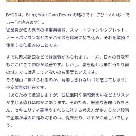
BYODは、Bring Your Own Deviceの略称です（“びーわいおーで
ぃー”と読みます）。
従業員が個人保有の携帯用機器、スマートフォンやタブレット、
ノートパソコンなどのデバイスを職場に持ち込み、それを業務に
使用する仕組みのことです。
すでに欧米諸国などでは定着がみられます。一方、日本の普及率
もここにきて伸びが顕著です。しかし、裏を返せば未だ当たり前
の域までには達していないのも事実といえます。
その理由に挙げられるのが、解消しきれない（と感じてしまう）
不安要素の存在です。
（あらためて後述しますが）公私混同や情報漏えいなどのリスク
が生じる恐れは確かにあります。そのため、厳重な管理はもちろ
ん、セキュリティ基準やそれらに対する考え方が定まらない段階
で企業が導入に踏み切るのは、従来然り、さすがに難しいでしょ
う。