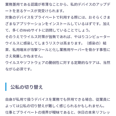
業務兼用である認識が希薄なことから、私的デバイスのアップデ
ートを怠るケースが見受けられます。
対象のデバイスをプライベートで利用する際には、おそらくさま
電話、メール、SNSなどの問い合わせ、
ざまなアプリケーションをインストールしているはずです。加え
１つの画面で対応
て、多くのWebサイトに訪問していることでしょう。
そのうえでウイルス対策が皆無であれば、やはりコンピューター
15日間無料トライアル
資料請求／お問い合わせ
ウイルスに感染してしまうリスクは高まります。（感染の）結
果、私用端末が攻撃ツールと化し業務用サーバーを脅かす事態に
さえ発展しかねません。
ウイルスやソフトウェアの脆弱性に対する定期的なケアは、当然
ながら必須です。
公私の切り替え
低コストでスマホを
ビジネスフォンに
自身が私用で扱うデバイスを業務でも併用できる場合、従業員に
よっては公私の切り替えが難しく感じられるかもしれません。
30日間無料トライアル
お悩み相談窓口
仕事とプライベートの境界が曖昧であると、休日の本来リフレッ