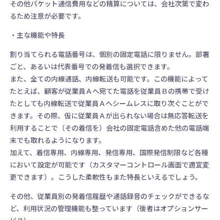
その他パケット通信費用などの精算については、会社次第で変わ
るため注意が必要です。
・主な機能や特長
割り当てられる電話番号は、個別の固定電話に限りません。部署
ごと、あるいは代表番号での発着信も選択できます。
また、全ての内線通話、内線転送も可能です。この機能によって
たとえば、顧客が従業員Ａへ宛てた電話を従業員Ｂの携帯で受け
たとしても内線転送で従業員Ａへシームレスに取り次ぐことがで
きます。その際、仮に従業員Ａが出られない場合は無応答転送を
利用することで（その着信を）会社の固定電話含めた他の電話端
末でも取れるようになります。
加えて、着信専用、内線専用、発信専用、国際発信制限など各種
において設定が可能です（カスタマーコントロール画面で適宜変
更できます）。こうした柔軟性もまた特長といえるでしょう。
その他、従業員別の発着信履歴や通話録音のチェックができるな
ど、利用状況の管理機能も整っています（後者はオプションサー