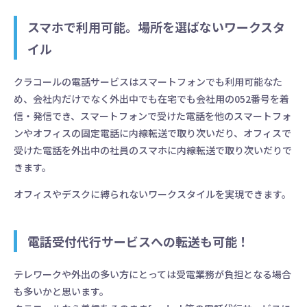
スマホで利用可能。場所を選ばないワークスタ
イル
クラコールの電話サービスはスマートフォンでも利用可能なた
め、会社内だけでなく外出中でも在宅でも会社用の052番号を着
信・発信でき、スマートフォンで受けた電話を他のスマートフォ
ンやオフィスの固定電話に内線転送で取り次いだり、オフィスで
受けた電話を外出中の社員のスマホに内線転送で取り次いだりで
きます。
オフィスやデスクに縛られないワークスタイルを実現できます。
電話受付代行サービスへの転送も可能！
電話、メール、SNSなどの問い合わせ、
１つの画面で対応
テレワークや外出の多い方にとっては受電業務が負担となる場合
も多いかと思います。
15日間無料トライアル
資料請求／お問い合わせ