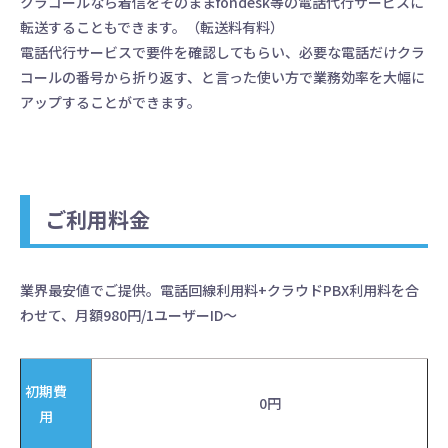
クラコールなら着信をそのままfondesk等の電話代行サービスに
転送することもできます。（転送料有料）
電話代行サービスで要件を確認してもらい、必要な電話だけクラ
コールの番号から折り返す、と言った使い方で業務効率を大幅に
アップすることができます。
低コストでスマホを
ビジネスフォンに
ご利用料金
30日間無料トライアル
お悩み相談窓口
業界最安値でご提供。電話回線利用料+クラウドPBX利用料を合
わせて、月額980円/1ユーザーID～
初期費
0円
用