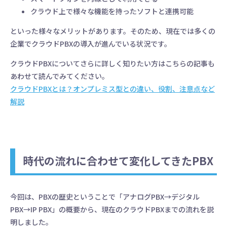
１つの画面で対応
クラウド上で様々な機能を持ったソフトと連携可能
といった様々なメリットがあります。そのため、現在では多くの
15日間無料トライアル
資料請求／お問い合わせ
企業でクラウドPBXの導入が進んでいる状況です。
クラウドPBXについてさらに詳しく知りたい方はこちらの記事も
あわせて読んでみてください。
クラウドPBXとは？オンプレミス型との違い、役割、注意点など
解説
低コストでスマホを
ビジネスフォンに
時代の流れに合わせて変化してきたPBX
30日間無料トライアル
お悩み相談窓口
今回は、PBXの歴史ということで「アナログPBX→デジタル
PBX→IP PBX」の概要から、現在のクラウドPBXまでの流れを説
明しました。