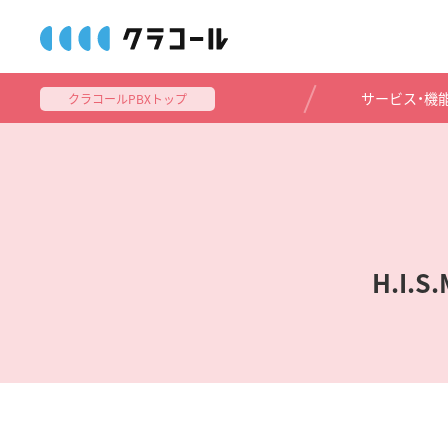
C
l
o
サービス・機
クラコールPBXトップ
c
a
l
l
ク
ラ
コ
ー
H.I
ル