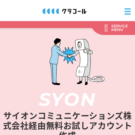
C
l
o
SERVICE
MENU
c
a
l
l
ク
ラ
コ
SYON
ー
ル
サイオンコミュニケーションズ株
式会社経由無料お試しアカウント