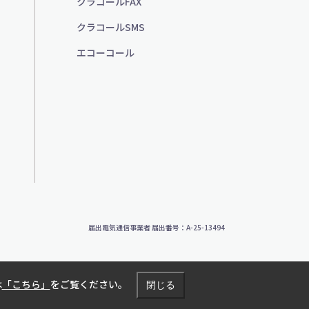
クラコールFAX
クラコールSMS
エコーコール
届出電気通信事業者 届出番号：A-25-13494
は
「こちら」
をご覧ください。
閉じる