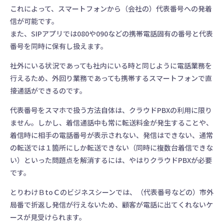
これによって、スマートフォンから（会社の）代表番号への発着
信が可能です。
また、SIPアプリでは080や090などの携帯電話固有の番号と代表
番号を同時に保有し扱えます。
社外にいる状況であっても社内にいる時と同じように電話業務を
行えるため、外回り業務であっても携帯するスマートフォンで直
接通話ができるのです。
代表番号をスマホで扱う方法自体は、クラウドPBXの利用に限り
ません。しかし、着信通話中も常に転送料金が発生することや、
着信時に相手の電話番号が表示されない、発信はできない、通常
の転送では１箇所にしか転送できない（同時に複数台着信できな
い）といった問題点を解消するには、やはりクラウドPBXが必要
です。
とりわけＢtoＣのビジネスシーンでは、（代表番号などの）市外
局番で折返し発信が行えないため、顧客が電話に出てくれないケ
ースが見受けられます。