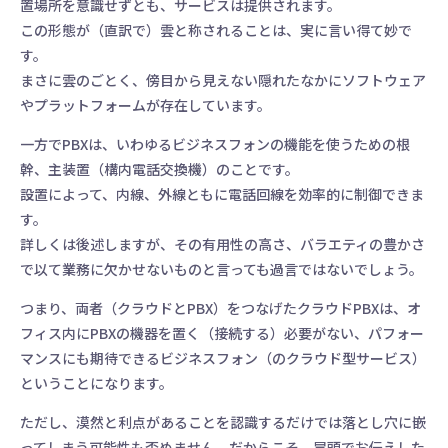
置場所を意識せずとも、サービスは提供されます。
この形態が（直訳で）雲と称されることは、実に言い得て妙で
す。
まさに雲のごとく、傍目から見えない隠れたなかにソフトウェア
やプラットフォームが存在しています。
一方でPBXは、いわゆるビジネスフォンの機能を使うための根
幹、主装置（構内電話交換機）のことです。
設置によって、内線、外線ともに電話回線を効率的に制御できま
す。
詳しくは後述しますが、その有用性の高さ、バラエティの豊かさ
で以て業務に欠かせないものと言っても過言ではないでしょう。
つまり、両者（クラウドとPBX）をつなげたクラウドPBXは、オ
フィス内にPBXの機器を置く（接続する）必要がない、パフォー
マンスにも期待できるビジネスフォン（のクラウド型サービス）
ということになります。
ただし、漠然と利点があることを認識するだけでは落とし穴に嵌
ってしまう可能性も否めません。だからこそ、冒頭でお伝えした