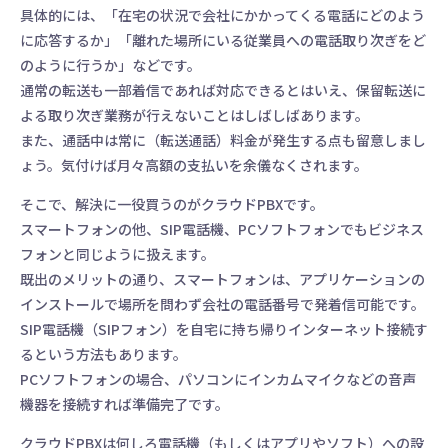
具体的には、「在宅の状況で会社にかかってくる電話にどのよう
に応答するか」「離れた場所にいる従業員への電話取り次ぎをど
のように行うか」などです。
通常の転送も一部着信であれば対応できるとはいえ、保留転送に
よる取り次ぎ業務が行えないことはしばしばあります。
また、通話中は常に（転送通話）料金が発生する点も留意しまし
ょう。気付けば月々高額の支払いを余儀なくされます。
そこで、解決に一役買うのがクラウドPBXです。
スマートフォンの他、SIP電話機、PCソフトフォンでもビジネス
フォンと同じように扱えます。
既出のメリットの通り、スマートフォンは、アプリケーションの
インストールで場所を問わず会社の電話番号で発着信可能です。
SIP電話機（SIPフォン）を自宅に持ち帰りインターネット接続す
るという方法もあります。
PCソフトフォンの場合、パソコンにインカムマイクなどの音声
機器を接続すれば準備完了です。
クラウドPBXは何しろ電話機（もしくはアプリやソフト）への設