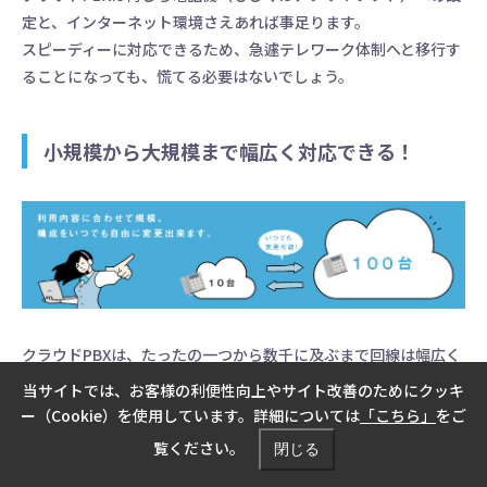
定と、インターネット環境さえあれば事足ります。
スピーディーに対応できるため、急遽テレワーク体制へと移行す
ることになっても、慌てる必要はないでしょう。
小規模から大規模まで幅広く対応できる！
クラウドPBXは、たったの一つから数千に及ぶまで回線は幅広く
利用できます（最小規模、最大規模はサービスやプランによって
当サイトでは、お客様の利便性向上やサイト改善のためにクッキ
異なります）。
ー（Cookie）を使用しています。詳細については
「こちら」
をご
それゆえ、個人事業主も大規模コールセンターも、ニーズに合わ
覧ください。
閉じる
せてバラエティに富んだ使い方が可能です。